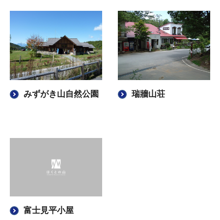
みずがき山自然公園
瑞牆山荘
富士見平小屋