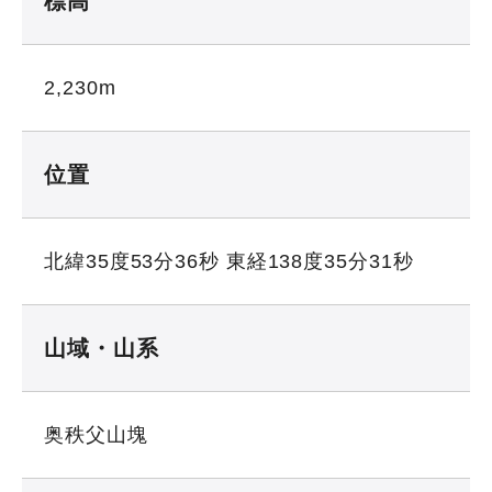
標高
2,230m
位置
北緯35度53分36秒 東経138度35分31秒
山域・山系
奥秩父山塊