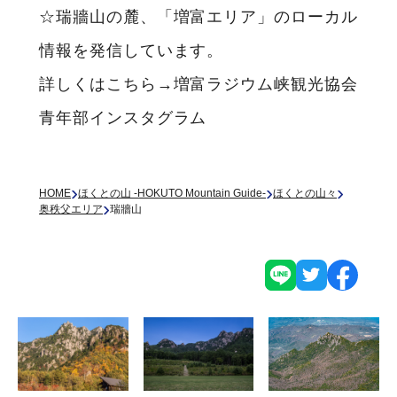
☆瑞牆山の麓、「増富エリア」のローカル
情報を発信しています。
詳しくはこちら→
増富ラジウム峡観光協会
青年部インスタグラム
›
›
›
HOME
ほくとの山 -HOKUTO Mountain Guide-
ほくとの山々
›
奥秩父エリア
瑞牆山