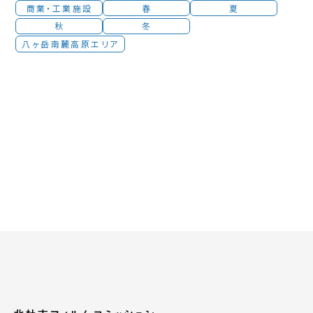
商業・工業施設
春
夏
秋
冬
八ヶ岳南麓高原エリア