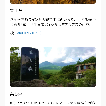
富士見平
八ケ岳高原ラインから観音平に向かって北上する途中
にある「富士見平展望台」からは南アルプスの山並...
公開日（2023/1/30）
美し森
6月上旬から中旬にかけて、レンゲツツジの群生が咲