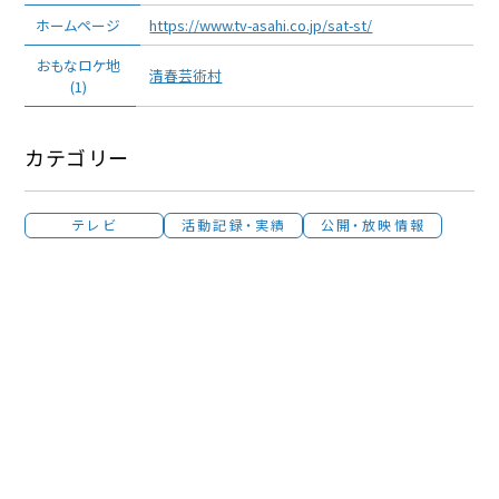
ホームページ
https://www.tv-asahi.co.jp/sat-st/
おもなロケ地
清春芸術村
(1)
カテゴリー
テレビ
活動記録・実績
公開・放映情報