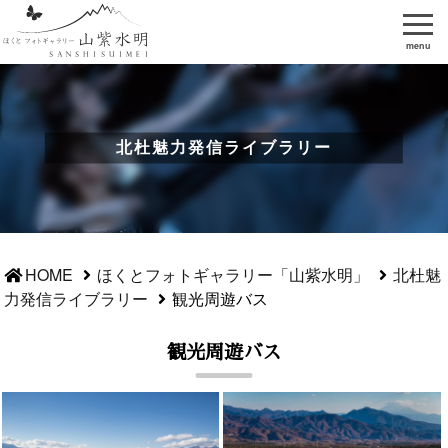
menu
北杜魅力発信ライブラリー
HOME
ほくとフォトギャラリー「山紫水明」
北杜魅
力発信ライブラリー
観光周遊バス
観光周遊バス