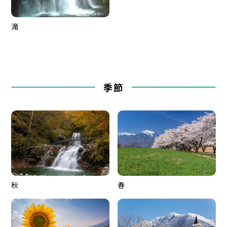
滝
季節
秋
春