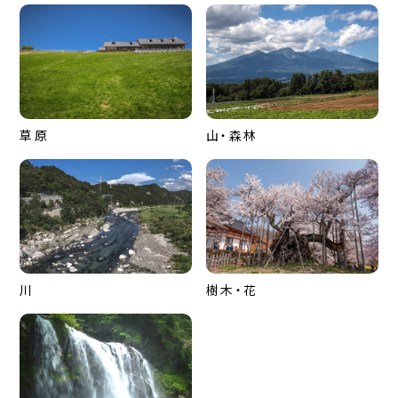
草原
山・森林
川
樹木・花