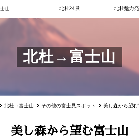
北杜24景
北杜魅力発
士山
北杜→富士山
北杜→富士山
その他の富士見スポット
美し森から望む
美し森から望む富士山