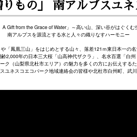
贈りもの」 南アルプスユネ
Gift from the Grace of Water」～高い山、深い谷がは
南アルプスを源流とする水と人々の織りなすハーモニー
や「鳳凰三山」をはじめとする山々、落差121ｍ東日本一の
齢2,000年の日本三大桜「山高神代ザクラ」、名水百選「白
ーク（山梨県北杜市エリア）の魅力を多くの方にお伝えするた
スユネスコエコパーク地域連絡会の皆様や北杜市白州町、武川