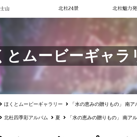
北杜24景
北杜魅力発
士山
くとムービーギャラ
ほくとムービーギャラリー
「水の恵みの贈りもの」 南ア
北杜四季彩アルバム
夏
「水の恵みの贈りもの」 南ア