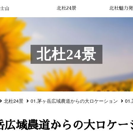
北杜24景
北杜魅力発
士山
北杜24景
北杜24景
01.茅ヶ岳広域農道からの大ロケーション
0
ヶ岳広域農道からの大ロケーシ