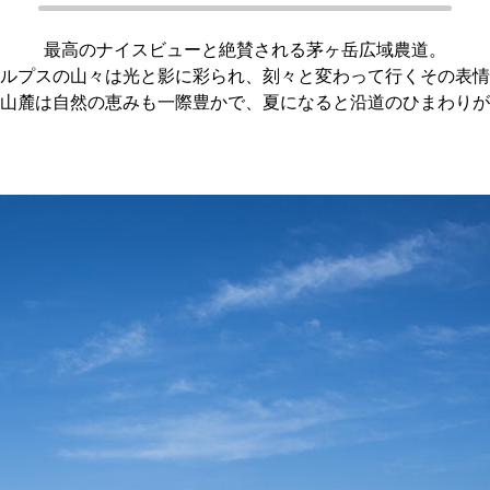
最高のナイスビューと絶賛される茅ヶ岳広域農道。
ルプスの山々は光と影に彩られ、刻々と変わって行くその表情
山麓は自然の恵みも一際豊かで、夏になると沿道のひまわりが