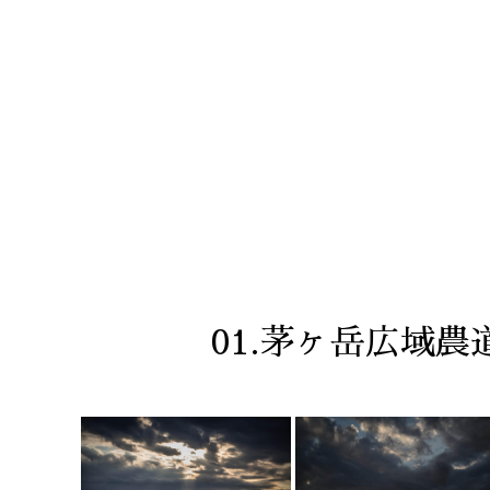
01.茅ヶ岳広域