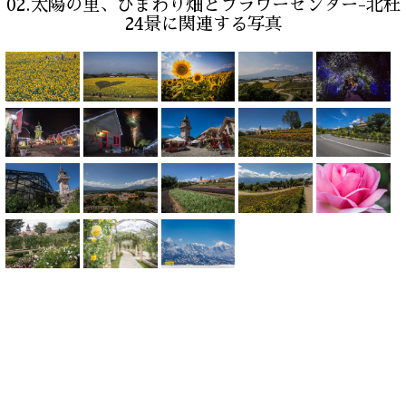
02.太陽の里、ひまわり畑とフラワーセンター-北杜
24景に関連する写真
HOME
北杜→富士山
北杜24景
北杜魅力発信ライブラリー
北杜四季彩アルバム
ユネスコエコパーク