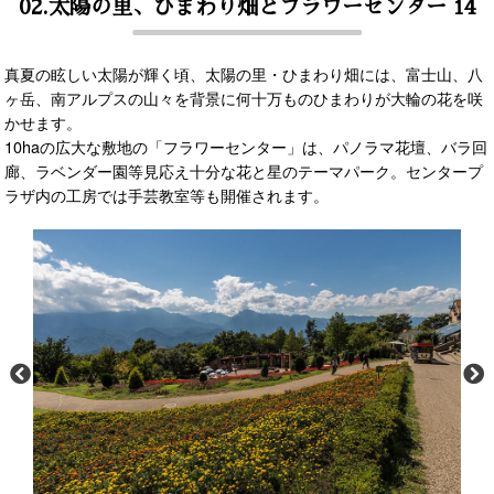
02.太陽の里、ひまわり畑とフラワーセンター 14
真夏の眩しい太陽が輝く頃、太陽の里・ひまわり畑には、富士山、八
ヶ岳、南アルプスの山々を背景に何十万ものひまわりが大輪の花を咲
かせます。
10haの広大な敷地の「フラワーセンター」は、パノラマ花壇、バラ回
廊、ラベンダー園等見応え十分な花と星のテーマパーク。センタープ
ラザ内の工房では手芸教室等も開催されます。