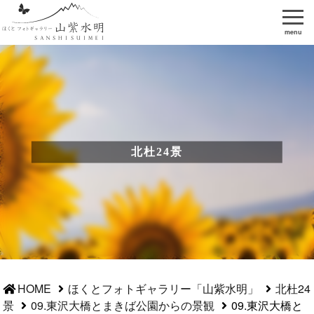
menu
北杜24景
HOME
ほくとフォトギャラリー「山紫水明」
北杜24
景
09.東沢大橋とまきば公園からの景観
09.東沢大橋と