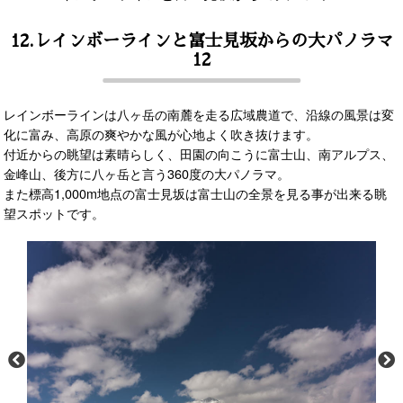
12.レインボーラインと富士見坂からの大パノラマ
12
レインボーラインは八ヶ岳の南麓を走る広域農道で、沿線の風景は変
化に富み、高原の爽やかな風が心地よく吹き抜けます。
付近からの眺望は素晴らしく、田園の向こうに富士山、南アルプス、
金峰山、後方に八ヶ岳と言う360度の大パノラマ。
また標高1,000m地点の富士見坂は富士山の全景を見る事が出来る眺
望スポットです。