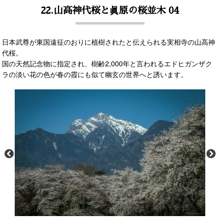
22.山高神代桜と眞原の桜並木 04
日本武尊が東国遠征のおりに植樹されたと伝えられる実相寺の山高神
代桜。
国の天然記念物に指定され、樹齢2,000年と言われるエドヒガンザク
ラの淡い花の色が春の霞にも似て幽玄の世界へと誘います。