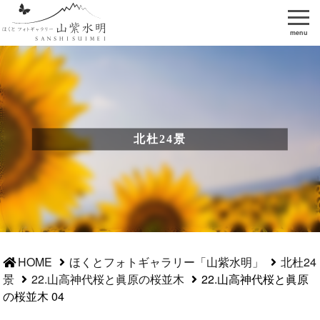
menu
北杜24景
HOME
ほくとフォトギャラリー「山紫水明」
北杜24
景
22.山高神代桜と眞原の桜並木
22.山高神代桜と眞原
の桜並木 04