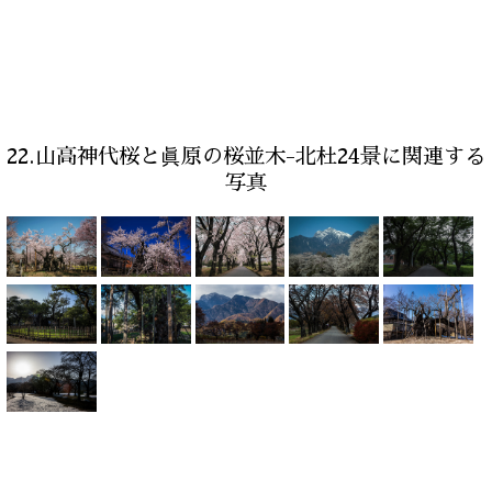
22.山高神代桜と眞原の桜並木-北杜24景に関連する
写真
HOME
北杜→富士山