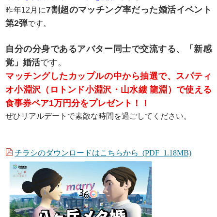
7割超のマッチング率だった婚活イベント
昨年12月に
第2弾
です。
自分の分身であるアバター同士で交流する、「新感
覚」婚活
です。
マッチングしたカップルの中から抽選で、スパティ
オ小淵沢（ロトンド小淵沢・山水縷 龍淵）で使える
食事券ペア1万円分をプレゼント！！
ぜひリアルデートで素敵な時間を過ごしてください。
チラシのダウンロードはこちらから (PDF 1.18MB)