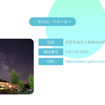
「水の山」サポーター
住所
長野県南佐久郡南牧村野辺
電話番号
0267-91-9515
URL
https://www.y-grace.com