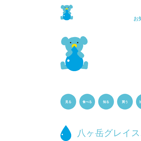
お
見る
食べる
知る
買う
八ヶ岳グレイス