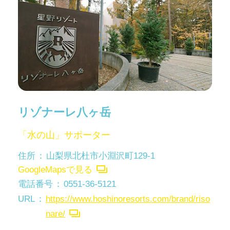
リゾナーレ八ヶ岳
「水の山」サポーター
住所
山梨県北杜市小淵沢町129-1
GoogleMapsで見る
電話番号
0551-36-5121
URL
https://www.hoshinoresorts.com/brand/riso
nare/