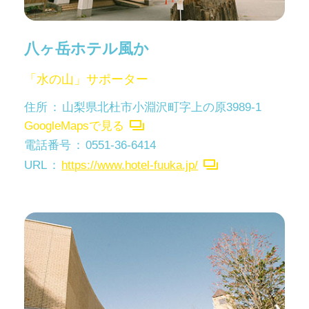
八ヶ岳ホテル風か
「水の山」サポーター
住所
山梨県北杜市小淵沢町字上の原3989-1
GoogleMapsで見る
電話番号
0551-36-6414
URL
https://www.hotel-fuuka.jp/