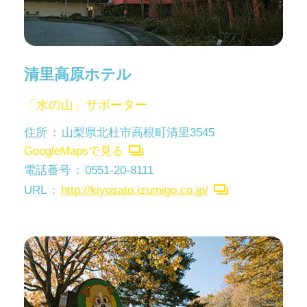
清里高原ホテル
「水の山」サポーター
住所
山梨県北杜市高根町清里3545
GoogleMapsで見る
電話番号
0551-20-8111
URL
http://kiyosato.izumigo.co.jp/