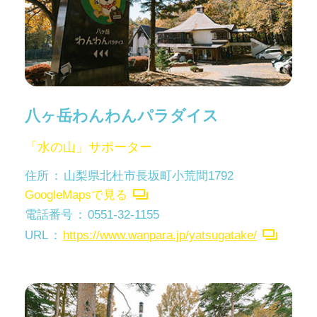
八ヶ岳わんわんパラダイス
「水の山」サポーター
住所
山梨県北杜市長坂町小荒間1792
GoogleMapsで見る
電話番号
0551-32-1155
URL
https://www.wanpara.jp/yatsugatake/