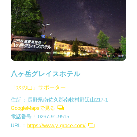
八ヶ岳グレイスホテル
「水の山」サポーター
住所
長野県南佐久郡南牧村野辺山217-1
GoogleMapsで見る
電話番号
0267-91-9515
URL
https://www.y-grace.com/