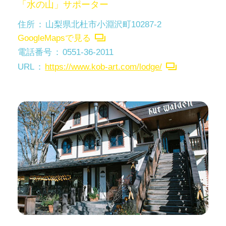
「水の山」サポーター
住所
山梨県北杜市小淵沢町10287-2
GoogleMapsで見る
電話番号
0551-36-2011
URL
https://www.kob-art.com/lodge/