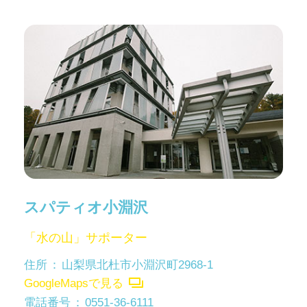
スパティオ小淵沢
「水の山」サポーター
住所
山梨県北杜市小淵沢町2968-1
GoogleMapsで見る
電話番号
0551-36-6111