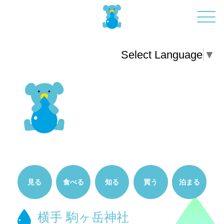
Select Language
▼
見る
食べる
知る
買う
泊まる
横手 駒ヶ岳神社