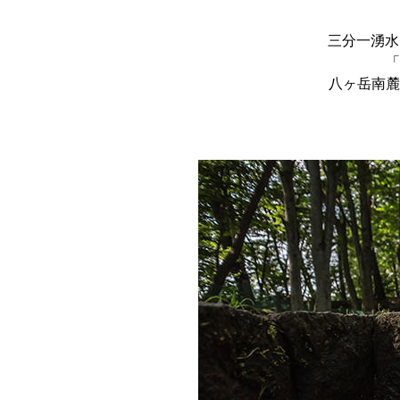
三分一湧水
「
八ヶ岳南麓