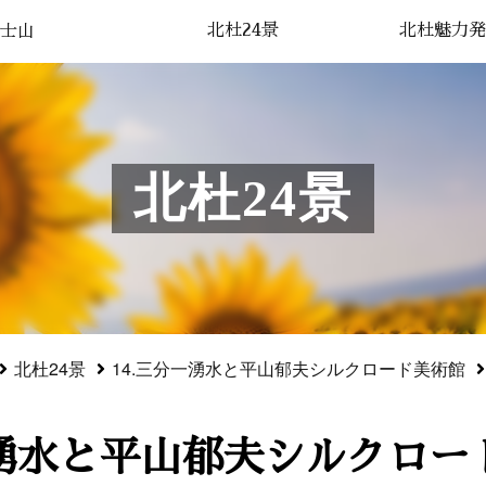
北杜24景
北杜魅力発
士山
北杜24景
北杜24景
14.三分一湧水と平山郁夫シルクロード美術館
一湧水と平山郁夫シルクロード