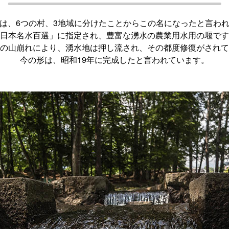
は、6つの村、3地域に分けたことからこの名になったと言わ
日本名水百選」に指定され、豊富な湧水の農業用水用の堰です
の山崩れにより、湧水地は押し流され、その都度修復がされて
今の形は、昭和19年に完成したと言われています。