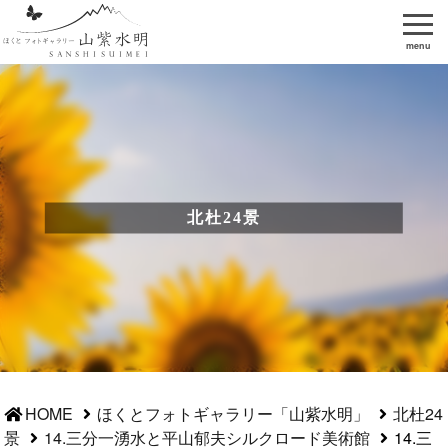
menu
北杜24景
HOME
ほくとフォトギャラリー「山紫水明」
北杜24
景
14.三分一湧水と平山郁夫シルクロード美術館
14.三