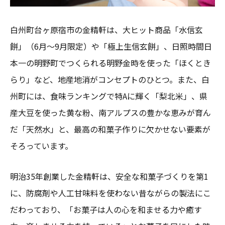
白州町台ヶ原宿市の金精軒は、大ヒット商品「水信玄
餅」（6月〜9月限定）や「極上生信玄餅」、日照時間日
本一の明野町でつくられる明野金時を使った「ほくとき
らり」など、地産地消がコンセプトのひとつ。また、白
州町には、食味ランキングで特Aに輝く「梨北米」、県
産大豆を使った黄な粉、南アルプスの豊かな恵みが育ん
だ「天然水」と、最高の和菓子作りに欠かせない要素が
そろっています。
明治35年創業した金精軒は、安全な和菓子づくりを第1
に、防腐剤や人工甘味料を使わない昔ながらの製法にこ
だわっており、「お菓子は人の心を和ませる力や癒す