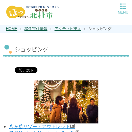
MENU
移住定住トップ
平日の移住相談予約
HOME
›
移住定住情報
›
アクティビティ
›
ショッピング
休日の移住相談予約
北杜市について
ショッピング
子育て
住まい
空き家バンク
仕事
遊ぶ
インタビュー
Q＆A
八ヶ岳リゾートアウトレット