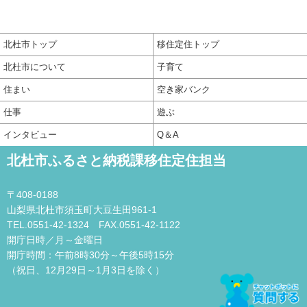
北杜市トップ
移住定住トップ
北杜市について
子育て
住まい
空き家バンク
仕事
遊ぶ
インタビュー
Q＆A
北杜市ふるさと納税課移住定住担当
〒408-0188
山梨県北杜市須玉町大豆生田961-1
TEL.0551-42-1324 FAX.0551-42-1122
開庁日時／月～金曜日
開庁時間：午前8時30分～午後5時15分
（祝日、12月29日～1月3日を除く）