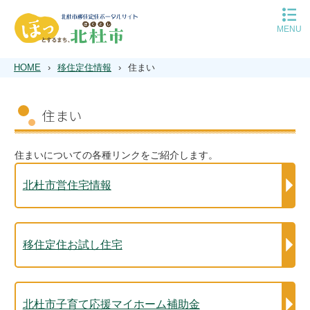
MENU
移住定住トップ
平日の移住相談予約
HOME
›
移住定住情報
›
住まい
休日の移住相談予約
北杜市について
住まい
子育て
住まい
空き家バンク
住まいについての各種リンクをご紹介します。
仕事
遊ぶ
北杜市営住宅情報
インタビュー
Q＆A
移住定住お試し住宅
北杜市子育て応援マイホーム補助金