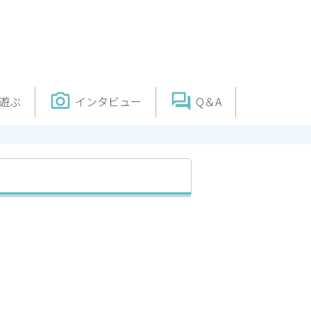
photo_camera
question_answer
遊ぶ
インタビュー
Q＆A