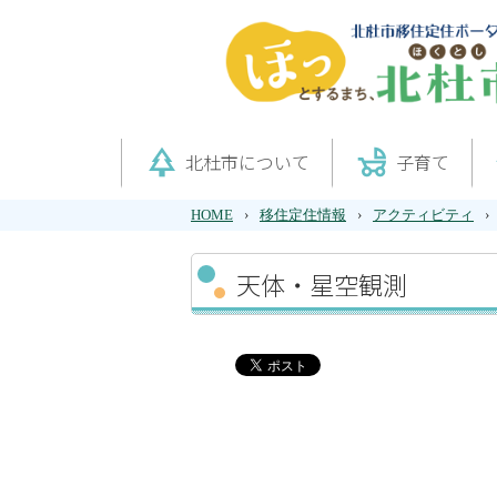
park
child_friendly
北杜市について
子育て
HOME
›
移住定住情報
›
アクティビティ
›
天体・星空観測