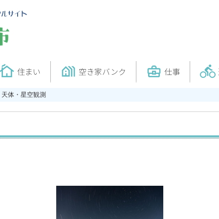
cottage
holiday_village
business_center
directions_bike
住まい
空き家バンク
仕事
天体・星空観測