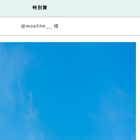
特別賞
@moefilm__ 様