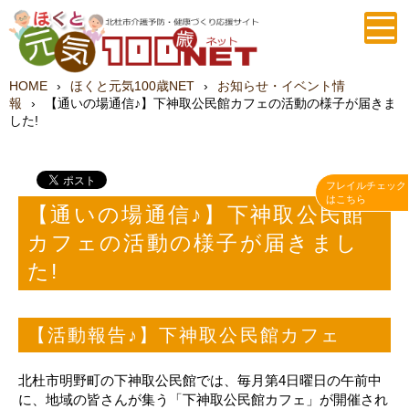
HOME
›
ほくと元気100歳NET
›
お知らせ・イベント情
報
›
【通いの場通信♪】下神取公民館カフェの活動の様子が届きま
した!
フレイルチェック
はこちら
【通いの場通信♪】下神取公民館
カフェの活動の様子が届きまし
た!
【活動報告♪】下神取公民館カフェ
北杜市明野町の下神取公民館では、毎月第4日曜日の午前中
に、地域の皆さんが集う「下神取公民館カフェ」が開催され