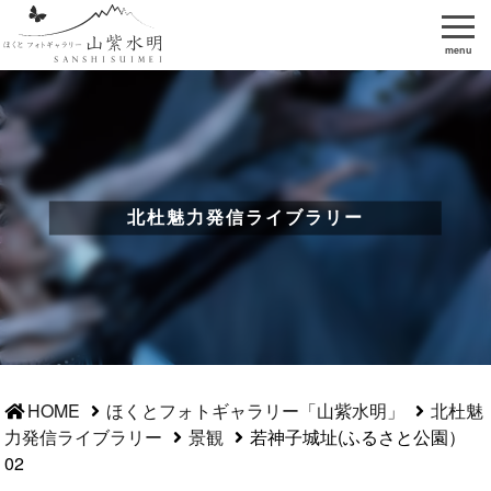
menu
北杜魅力発信ライブラリー
HOME
ほくとフォトギャラリー「山紫水明」
北杜魅
力発信ライブラリー
景観
若神子城址(ふるさと公園）
02