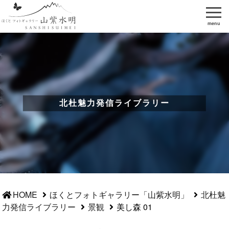
menu
北杜魅力発信ライブラリー
HOME
ほくとフォトギャラリー「山紫水明」
北杜魅
力発信ライブラリー
景観
美し森 01