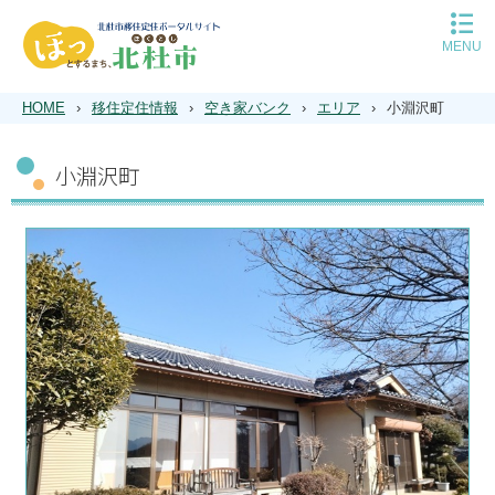
MENU
移住定住トップ
平日の移住相談予約
HOME
›
移住定住情報
›
空き家バンク
›
エリア
›
小淵沢町
休日の移住相談予約
北杜市について
小淵沢町
子育て
住まい
空き家バンク
仕事
遊ぶ
インタビュー
Q＆A