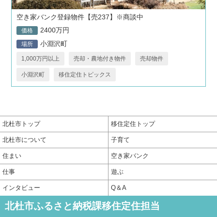
空き家バンク登録物件【売237】※商談中
2400万円
価格
小淵沢町
場所
1,000万円以上
売却・農地付き物件
売却物件
小淵沢町
移住定住トピックス
北杜市トップ
移住定住トップ
北杜市について
子育て
住まい
空き家バンク
仕事
遊ぶ
インタビュー
Q＆A
北杜市ふるさと納税課移住定住担当