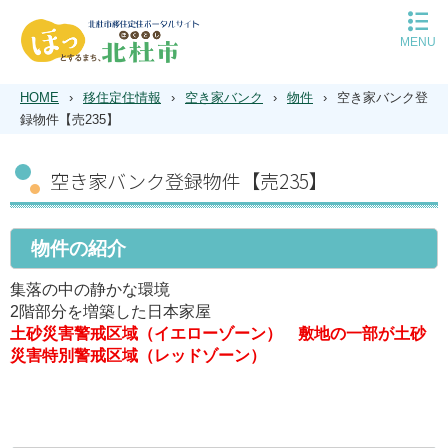
MENU
移住定住トップ
平日の移住相談予約
HOME
›
移住定住情報
›
空き家バンク
›
物件
›
空き家バンク登
休日の移住相談予約
録物件【売235】
北杜市について
子育て
空き家バンク登録物件【売235】
住まい
空き家バンク
仕事
物件の紹介
遊ぶ
インタビュー
集落の中の静かな環境
Q＆A
2階部分を増築した日本家屋
土砂災害警戒区域（イエローゾーン） 敷地の一部が土砂
災害特別警戒区域（レッドゾーン）