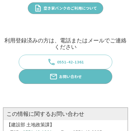
description
空き家バンクのご利用について
利用登録済みの方は、電話またはメールでご連絡
ください
phone
0551-42-1361
email
お問い合わせ
お問い合わせ
建設部 土地政策課