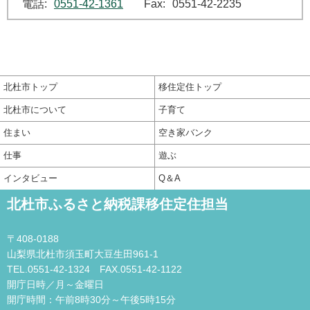
電話:
0551-42-1361
Fax:
0551-42-2235
北杜市トップ
移住定住トップ
北杜市について
子育て
住まい
空き家バンク
仕事
遊ぶ
インタビュー
Q＆A
北杜市ふるさと納税課移住定住担当
〒408-0188
山梨県北杜市須玉町大豆生田961-1
TEL.0551-42-1324 FAX.0551-42-1122
開庁日時／月～金曜日
開庁時間：午前8時30分～午後5時15分