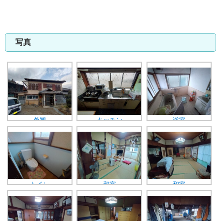
写真
外観
キッチン
浴室
トイレ
和室
和室