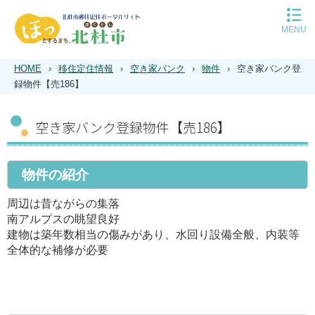
MENU
移住定住トップ
平日の移住相談予約
HOME
›
移住定住情報
›
空き家バンク
›
物件
›
空き家バンク登
休日の移住相談予約
録物件【売186】
北杜市について
子育て
空き家バンク登録物件【売186】
住まい
空き家バンク
仕事
物件の紹介
遊ぶ
インタビュー
周辺は昔ながらの集落
Q＆A
南アルプスの眺望良好
建物は築年数相当の傷みがあり、水回り設備全般、内装等
全体的な補修が必要