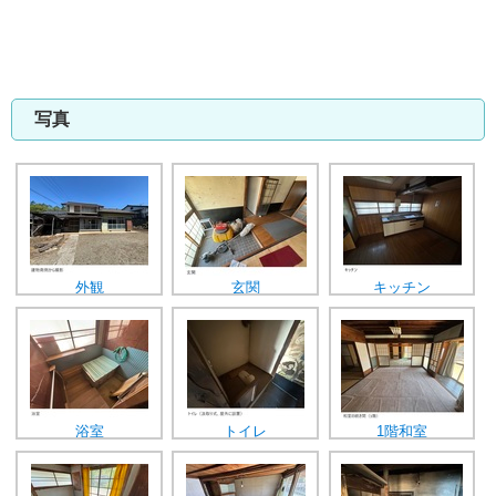
写真
外観
玄関
キッチン
浴室
トイレ
1階和室