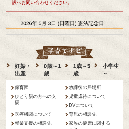
設へお問い合わせください。
2026年
5月
3日
(日
曜日
)
憲法記念日
妊娠・
0歳～1
1歳～5
小学生
出産
歳
歳
～
保育園
放課後の居場所
ひとり親の方への支
児童虐待について
援
DVについて
医療機関について
育児の相談先
就業支援の相談先
家族の健康に関する