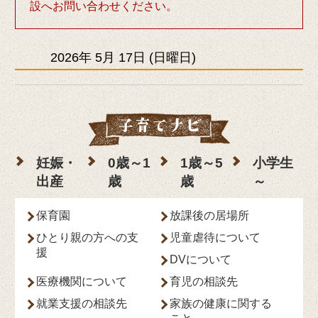
設へお問い合わせください。
2026年
5月
17日
(日
曜日
)
妊娠・
0歳～1
1歳～5
小学生
出産
歳
歳
～
保育園
放課後の居場所
ひとり親の方への支
児童虐待について
援
DVについて
医療機関について
育児の相談先
就業支援の相談先
家族の健康に関する