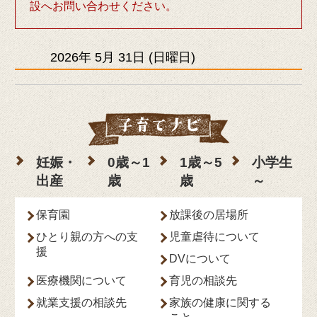
設へお問い合わせください。
2026年
5月
31日
(日
曜日
)
妊娠・
0歳～1
1歳～5
小学生
出産
歳
歳
～
保育園
放課後の居場所
ひとり親の方への支
児童虐待について
援
DVについて
医療機関について
育児の相談先
就業支援の相談先
家族の健康に関する