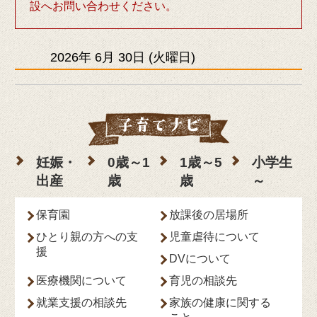
設へお問い合わせください。
2026年
6月
30日
(火
曜日
)
妊娠・
0歳～1
1歳～5
小学生
出産
歳
歳
～
保育園
放課後の居場所
ひとり親の方への支
児童虐待について
援
DVについて
医療機関について
育児の相談先
就業支援の相談先
家族の健康に関する