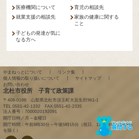
医療機関について
育児の相談先
就業支援の相談先
家族の健康に関する
こと
子どもの発達が気に
なる方へ
やまねっとについて
リンク集
個人情報の取り扱いについて
サイトマップ
お問い合わせ
北杜市役所 子育て政策課
〒408-0188 山梨県北杜市須玉町大豆生田961-1
TEL.0551-42-1332 FAX.0551-42-2335
法人番号：
7000020192091
開庁日時／月～金曜日
開庁時間：午前8時30分～午後5時15分（祝日、12月29日～1月3日
を除く）