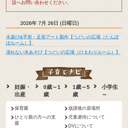
設へお問い合わせください。
2026年
7月
26日
(日
曜日
)
水遊び&手形・足形アート製作【つどいの広場（たんぽ
ぽルーム）】
濡れない水あそび【つどいの広場（ひまわりルーム）】
妊娠・
0歳～1
1歳～5
小学生
出産
歳
歳
～
保育園
放課後の居場所
ひとり親の方への支
児童虐待について
援
DVについて