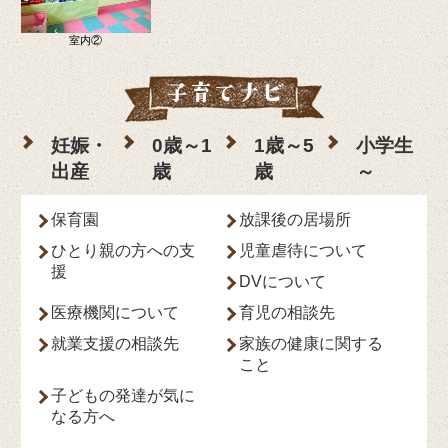
室内②
妊娠・
0歳～1
1歳～5
小学生
出産
歳
歳
～
保育園
放課後の居場所
ひとり親の方への支
児童虐待について
援
DVについて
医療機関について
育児の相談先
就業支援の相談先
家族の健康に関する
こと
子どもの発達が気に
なる方へ