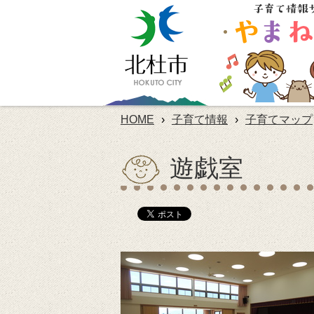
HOME
›
子育て情報
›
子育てマップ
遊戯室