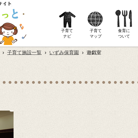
子育て
子育て
食育に
ナビ
マップ
ついて
›
子育て施設一覧
›
いずみ保育園
›
遊戯室