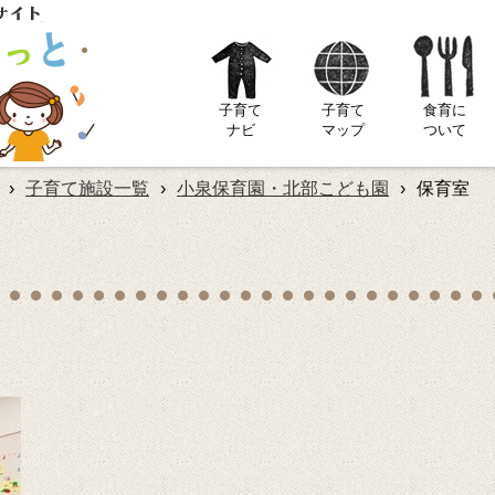
子育て
子育て
食育に
ナビ
マップ
ついて
›
子育て施設一覧
›
小泉保育園・北部こども園
›
保育室