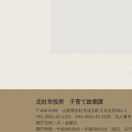
北杜市役所 子育て政策課
〒408-0188 山梨県北杜市須玉町大豆生田961-1
TEL.0551-42-1332 FAX.0551-42-2335
法人番号
開庁日時／月～金曜日
開庁時間：午前8時30分～午後5時15分（祝日、12