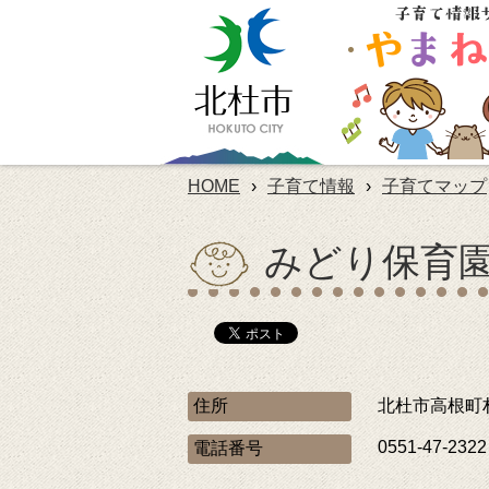
HOME
›
子育て情報
›
子育てマップ
みどり保育
住所
北杜市高根町村
0551-47-2322
電話番号