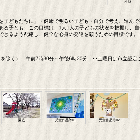
外観
を子どもたちに」・健康で明るい子ども・自分で考え、進んで
ある子ども この目標は、1人1人の子どもの状況を把握し、自
できるよう配慮し、健全な心身の発達を願うための目標です。
日を除く） 午前7時30分～午後6時30分 ※土曜日は市立認定
園庭
児童作品等01
児童作品等02