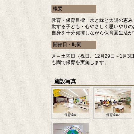
概要
教育・保育目標「水と緑と太陽の恵み
動する子ども・心やさしく思いやりの
自身を十分発揮しながら保育園生活が
開館日・時間
月～土曜日（祝日、12月29日～1月3
も園で保育を実施します。
施設写真
保育室01
保育室02