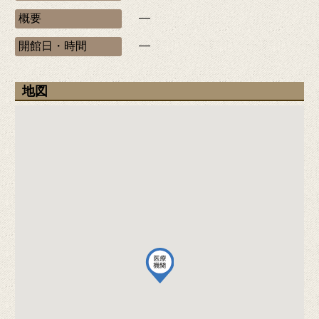
―
概要
―
開館日・時間
地図