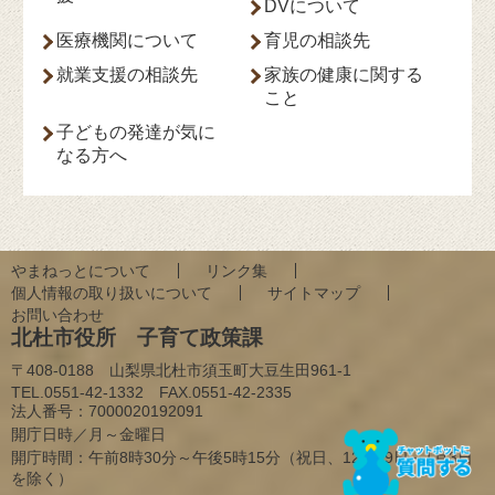
DVについて
医療機関について
育児の相談先
就業支援の相談先
家族の健康に関する
こと
子どもの発達が気に
なる方へ
やまねっとについて
リンク集
個人情報の取り扱いについて
サイトマップ
お問い合わせ
北杜市役所 子育て政策課
〒408-0188 山梨県北杜市須玉町大豆生田961-1
TEL.0551-42-1332 FAX.0551-42-2335
法人番号：
7000020192091
開庁日時／月～金曜日
開庁時間：午前8時30分～午後5時15分（祝日、12月29日～1月3日
を除く）