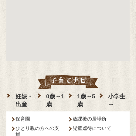
妊娠・
0歳～1
1歳～5
小学生
出産
歳
歳
～
保育園
放課後の居場所
ひとり親の方への支
児童虐待について
援