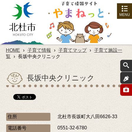
MENU
HOME
›
子育て情報
›
子育てマップ
›
子育て施設一
覧
›
長坂中央クリニック
長坂中央クリニック
住所
北杜市長坂町大八田6626-33
0551-32-6780
電話番号