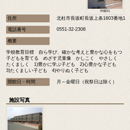
外観01
住所
北杜市長坂町長坂上条1603番地1
0551-32-2308
電話番号
概要
学校教育目標 自ら学び、確かな考えと豊かな心をもつ
子どもを育てる めざす児童像 かしこく やさしく
たくましく 1)豊かに学ぶ子ども 2)心豊かな子ども
3)たくましい子ども 4)やりぬく子ども
開館日・時間
月～金曜日（祝祭日は除く）
施設写真