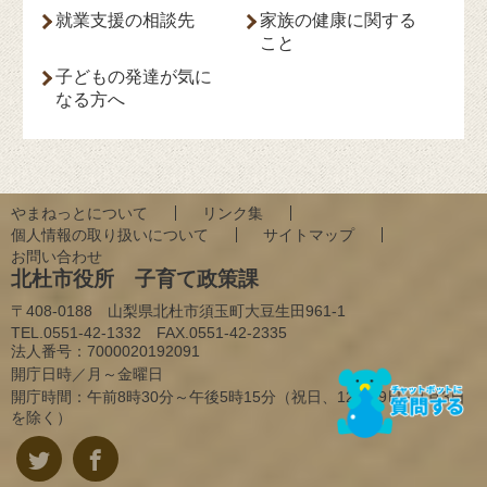
就業支援の相談先
家族の健康に関する
こと
子どもの発達が気に
なる方へ
やまねっとについて
リンク集
個人情報の取り扱いについて
サイトマップ
お問い合わせ
北杜市役所 子育て政策課
〒408-0188 山梨県北杜市須玉町大豆生田961-1
TEL.0551-42-1332 FAX.0551-42-2335
法人番号：
7000020192091
開庁日時／月～金曜日
開庁時間：午前8時30分～午後5時15分（祝日、12月29日～1月3日
を除く）