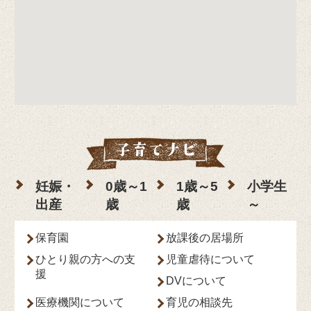
妊娠・
0歳～1
1歳～5
小学生
出産
歳
歳
～
保育園
放課後の居場所
ひとり親の方への支
児童虐待について
援
DVについて
医療機関について
育児の相談先