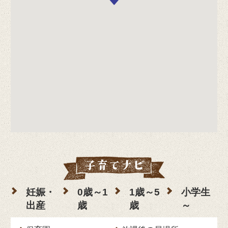
妊娠・
0歳～1
1歳～5
小学生
出産
歳
歳
～