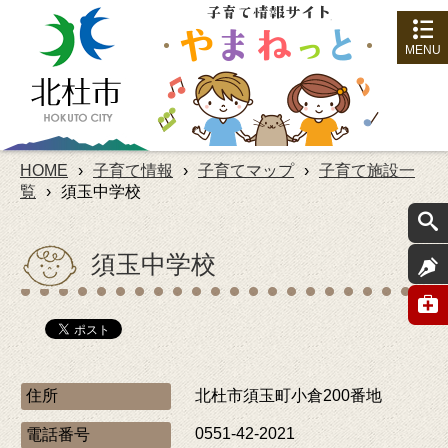
MENU
HOME
›
子育て情報
›
子育てマップ
›
子育て施設一
覧
›
須玉中学校
須玉中学校
住所
北杜市須玉町小倉200番地
0551-42-2021
電話番号