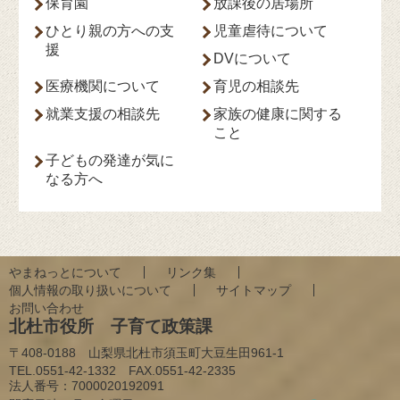
保育園
放課後の居場所
ひとり親の方への支
児童虐待について
援
DVについて
医療機関について
育児の相談先
就業支援の相談先
家族の健康に関する
こと
子どもの発達が気に
なる方へ
やまねっとについて
リンク集
個人情報の取り扱いについて
サイトマップ
お問い合わせ
北杜市役所 子育て政策課
〒408-0188 山梨県北杜市須玉町大豆生田961-1
TEL.0551-42-1332 FAX.0551-42-2335
法人番号：
7000020192091