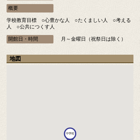
概要
学校教育目標 ○心豊かな人 ○たくましい人 ○考える
人 ○公共につくす人
開館日・時間
月～金曜日（祝祭日は除く）
地図