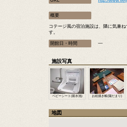
URL
http://www.ver
概要
コテージ風の宿泊施設は、隣に気兼ね
す。
―
開館日・時間
施設写真
ベビーシート(親水池)
お絵描き帳(陽だまり)
地図