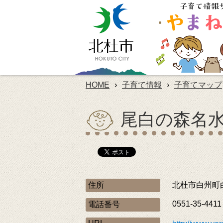
HOME
›
子育て情報
›
子育てマップ
尾白の森名
住所
北杜市白州町白
0551-35-4411
電話番号