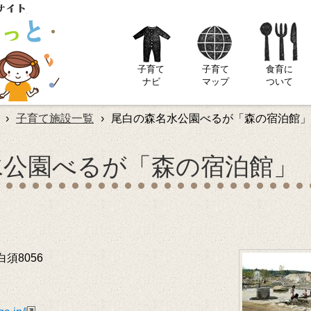
子育て
子育て
食育に
ナビ
マップ
ついて
›
子育て施設一覧
›
尾白の森名水公園べるが「森の宿泊館」
水公園べるが「森の宿泊館」
須8056