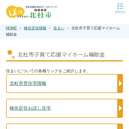
MENU
移住定住トップ
平日の移住相談予約
HOME
›
移住定住情報
›
住まい
›
北杜市子育て応援マイホーム
休日の移住相談予約
補助金
北杜市について
子育て
北杜市子育て応援マイホーム補助金
住まい
空き家バンク
仕事
住まいについての各種リンクをご紹介します。
遊ぶ
インタビュー
北杜市営住宅情報
Q＆A
移住定住お試し住宅