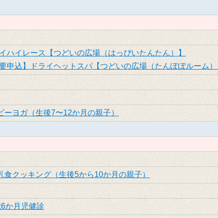
イハイレース【つどいの広場（はっぴいたんたん）】
要申込】ドライヘットスパ【つどいの広場（たんぽぽルーム）
ビーヨガ（生後7〜12か月の親子）
乳食クッキング（生後5から10か月の親子）
歳6か月児健診