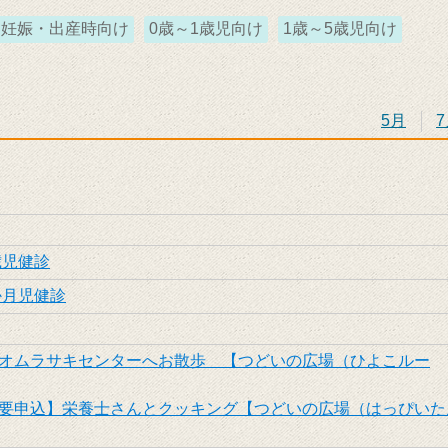
妊娠・出産時向け
0歳～1歳児向け
1歳～5歳児向け
5月
歳児健診
か月児健診
オムラサキセンターへお散歩 【つどいの広場（ひよこルー
要申込】栄養士さんとクッキング【つどいの広場（はっぴいた