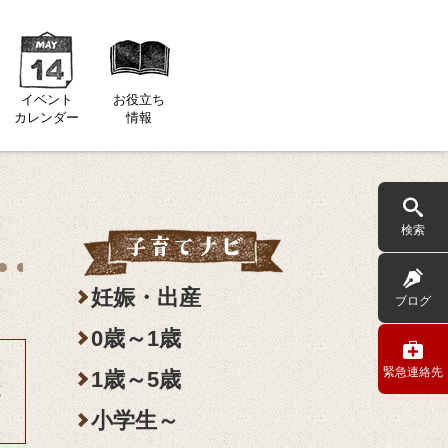
イベント
お役立ち
カレンダー
情報
検索
妊娠・出産
ブログ
0歳～1歳
緊急連絡先
1歳～5歳
施
小学生～