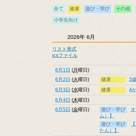
全て
健康
遊び・学び
その他
小学生向け
2026年
6月
リスト形式
icsファイル
6月1日
(
月
曜日
)
6月2日
(
火
曜日
)
健康
3
6月3日
(
水
曜日
)
健康
4
6月4日
(
木
曜日
)
6月5日
(
金
曜日
)
遊び・学び
オ
ム）】
遊び・学び
【
たん）】