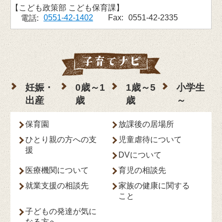
こども政策部 こども保育課
0551-42-1402
Fax:
0551-42-2335
電話:
妊娠・
0歳～1
1歳～5
小学生
出産
歳
歳
～
保育園
放課後の居場所
ひとり親の方への支
児童虐待について
援
DVについて
医療機関について
育児の相談先
就業支援の相談先
家族の健康に関する
こと
子どもの発達が気に
なる方へ