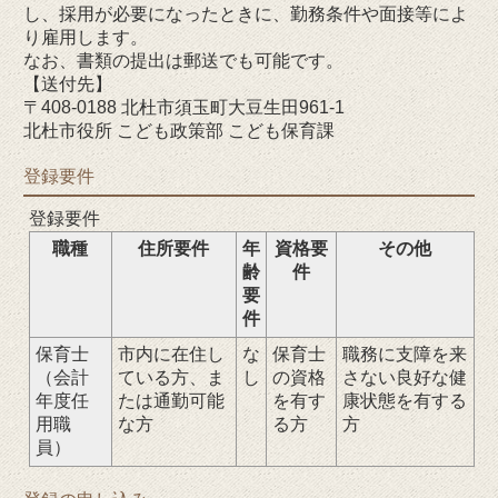
し、採用が必要になったときに、勤務条件や面接等によ
り雇用します。
なお、書類の提出は郵送でも可能です。
【送付先】
〒408-0188 北杜市須玉町大豆生田961-1
北杜市役所 こども政策部 こども保育課
登録要件
登録要件
職種
住所要件
年
資格要
その他
齢
件
要
件
保育士
市内に在住し
な
保育士
職務に支障を来
（会計
ている方、ま
し
の資格
さない良好な健
年度任
たは通勤可能
を有す
康状態を有する
用職
な方
る方
方
員）