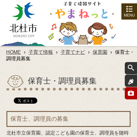
MENU
HOME
›
子育て情報
›
子育てナビ
›
保育園
›
保育士・
調理員募集
保育士・調理員募集
保育士、調理員の募集
北杜市立保育園、認定こども園の保育士、調理員を随時