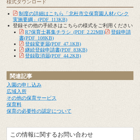
様式ダウンロード
制度の詳細はこちら「北杜市立保育園人材バンク
実施要綱」(PDF 113KB)
登録その他の手続きはこちらの様式をご利用ください
R7保育士募集チラシ (PDF 2.22MB)
登録申請
書(PDF 108KB)
登録変更届(PDF 47.1KB)
継続登録申請書(PDF 83KB)
登録取消届(PDF 44.2KB)
関連記事
入園の申し込み
広域入所
その他の保育サービス
保育料
保育の必要性の認定について
お問い合わせ