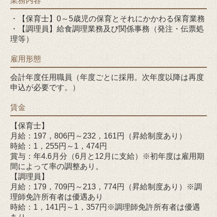
業務内容
・【保育士】0～5歳児の保育とそれにかかわる保育業務
・【調理員】給食調理業務及び関係事務（発注・伝票処
理等）
雇用形態
会計年度任用職員（年度ごとに採用。次年度以降は再度
申込が必要です。）
賃金
【保育士】
月給：197，806円～232，161円（昇給制度あり）
時給：1，255円～1，474円
賞与：年4.6月分（6月と12月に支給）※初年度は雇用期
間によって率の調整あり。
【調理員】
月給：179，709円～213，774円（昇給制度あり）※調
理師免許所有者は優遇あり
時給：1，141円～1，357円※調理師免許所有者は優遇