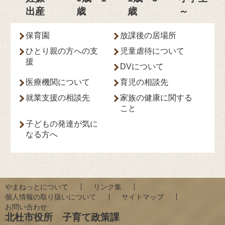
出産
歳
歳
～
保育園
放課後の居場所
ひとり親の方への支
児童虐待について
援
DVについて
医療機関について
育児の相談先
就業支援の相談先
家族の健康に関する
こと
子どもの発達が気に
なる方へ
やまねっとについて
リンク集
個人情報の取り扱いについて
サイトマップ
お問い合わせ
北杜市役所 子育て政策課