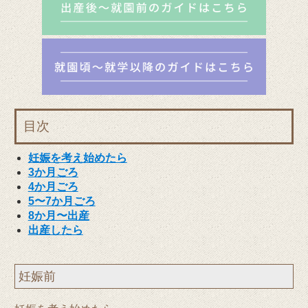
目次
妊娠を考え始めたら
3か月ごろ
4か月ごろ
5〜7か月ごろ
8か月〜出産
出産したら
妊娠前