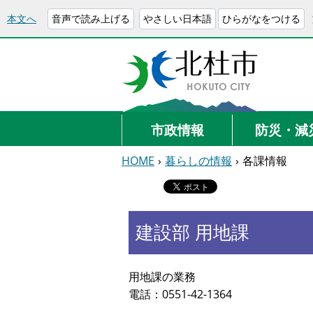
本文へ
音声で読み上げる
やさしい日本語
ひらがなをつける
市政情報
防災・減
HOME
›
暮らしの情報
›
各課情報
建設部 用地課
用地課の業務
電話：0551-42-1364