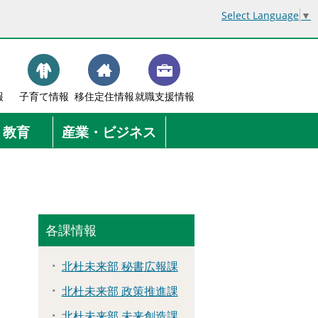
Select Language
▼
報
子育て情報
移住定住情報
就職支援情報
・教育
産業・ビジネス
各課情報
北杜未来部 秘書広報課
北杜未来部 政策推進課
北杜未来部 未来創造課