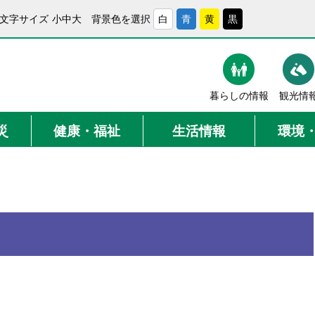
文字サイズ
小
中
大
背景色を選択
白
青
黄
黒
暮らしの情報
観光情
災
健康・福祉
生活情報
環境