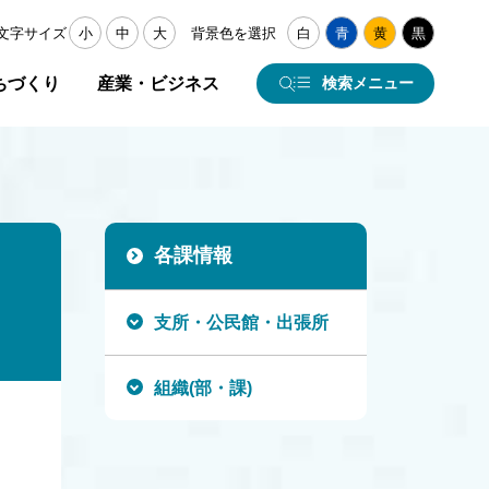
文字サイズ
小
中
大
背景色を選択
白
青
黄
黒
ちづくり
産業・ビジネス
検索メニュー
各課情報
支所・公民館・出張所
組織(部・課)