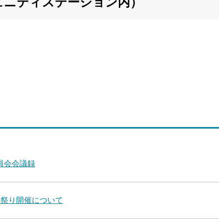
ュニティステーション内）
員会会議録
と祭り開催について