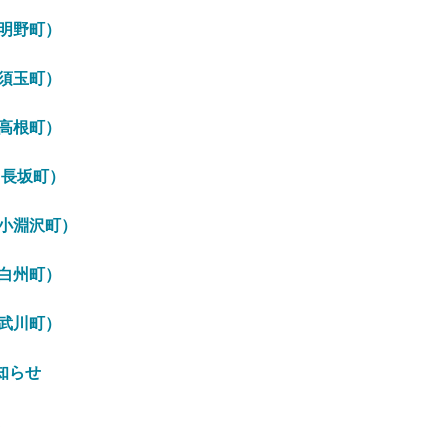
（明野町）
（須玉町）
（高根町）
（長坂町）
（小淵沢町）
（白州町）
（武川町）
知らせ