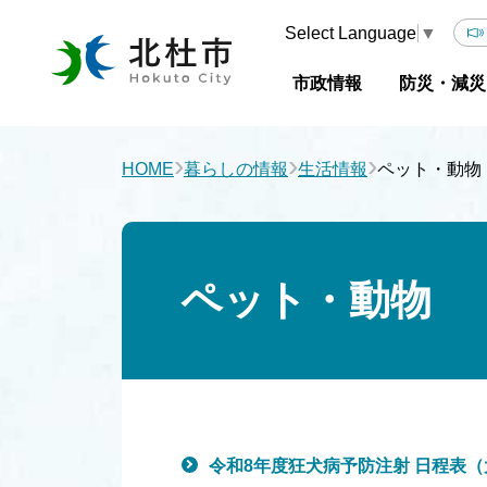
Select Language
▼
市政情報
防災・減災
›
›
›
HOME
暮らしの情報
生活情報
ペット・動物
ペット・動物
令和8年度狂犬病予防注射 日程表