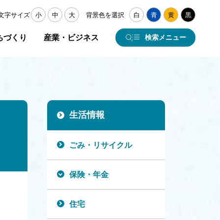
文字サイズ
小
中
大
背景色を選択
白
青
黄
黒
ちづくり
産業・ビジネス
検索メニュー
生活情報
ごみ・リサイクル
保険・年金
住宅